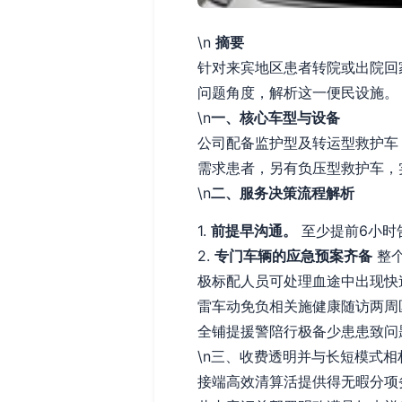
\n
摘要
针对来宾地区患者转院或出院回
问题角度，解析这一便民设施。
\n
一、核心车型与设备
公司配备监护型及转运型救护车
需求患者，另有负压型救护车，
\n
二、服务决策流程解析
1.
前提早沟通。
至少提前6小时
2.
专门车辆的应急预案齐备
整个
极标配人员可处理血途中出现快
雷车动免负相关施健康随访两周
全铺提援警陪行极备少患患致问
\n三、收费透明并与长短模式相
接端高效清算活提供得无暇分项