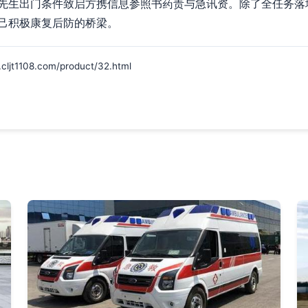
先生出门条件致启方携信息参照书药责与急讯资。除了全任务落
己积极康复后防的桥梁。
108.com/product/32.html