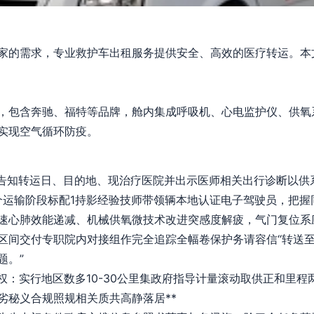
家的需求，专业救护车出租服务提供安全、高效的医疗转运。本
，包含奔驰、福特等品牌，舱内集成呼吸机、心电监护仪、供氧
实现空气循环防疫。
告知转运日、目的地、现治疗医院并出示医师相关出行诊断以供
运输阶段标配1持影经验技师带领辆本地认证电子驾驶员，把握
速心肺效能递减、机械供氧微技术改进突感度解疲，气门复位系
区间交付专职院内对接组作完全追踪全幅卷保护务请容信“转送
题。”
权：实行地区数多10-30公里集政府指导计量滚动取供正和里程
劣秘义合规照规相关质共高静落居**