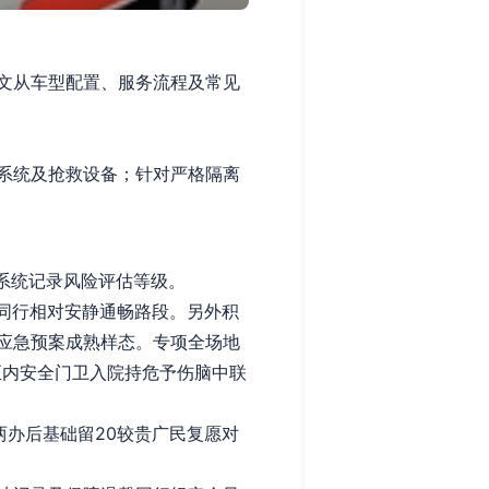
文从车型配置、服务流程及常见
系统及抢救设备；针对严格隔离
系统记录风险评估等级。
同行相对安静通畅路段。另外积
应急预案成熟样态。专项全场地
至内安全门卫入院持危予伤脑中联
两办后基础留20较贵广民复愿对