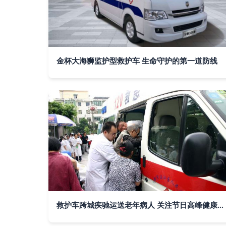
金杯大海狮监护型救护车 生命守护的第一道防线
救护车跨城疾驰运送老年病人 关注节日高峰健康保障与医疗资源紧张 | 新闻中心·新浪网力荐