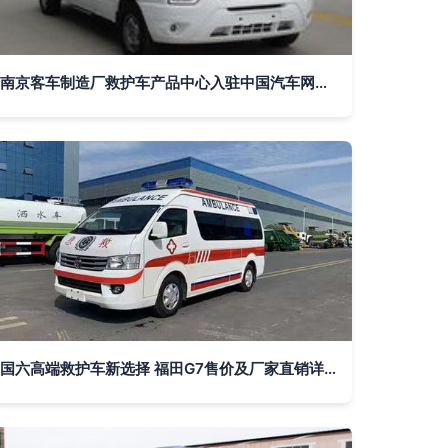
南京客车制造厂救护车产品中心入驻中国汽车网企业站 构建全方位急救装备展示平台
国六高端救护车新选择 福田G7售价及厂家直销详解