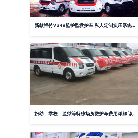
新款福特V348监护型救护车 私人定制负压系统，工厂直供包上户送车
妇幼、学校、监狱等特殊场所救护车费用详解 该怎样正确叫救护车？