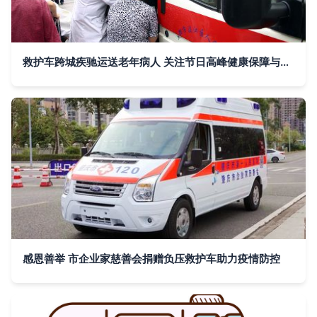
救护车跨城疾驰运送老年病人 关注节日高峰健康保障与医疗资源紧张 | 新闻中心·新浪网力荐
感恩善举 市企业家慈善会捐赠负压救护车助力疫情防控