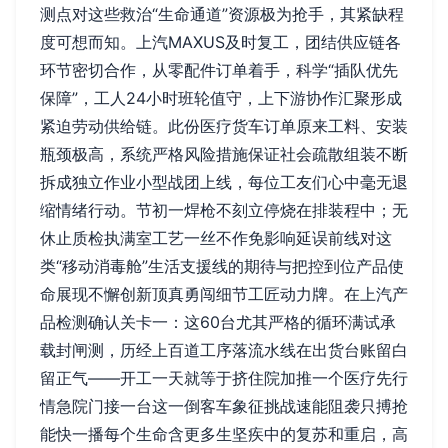
测点对这些救治“生命通道”资源极为抢手，其紧缺程
度可想而知。上汽MAXUS及时复工，团结供应链各
环节密切合作，从零配件订单着手，科学“插队优先
保障”，工人24小时班轮值守，上下游协作汇聚形成
紧迫劳动供给链。此份医疗货车订单原来工料、安装
瓶颈极高，系统严格风险措施保证社会疏散组装不断
拆成独立作业小型战团上线，每位工友们心中毫无退
缩情绪行动。节初一焊枪不刻立停烧在排装程中；无
休止质检执满室工艺一丝不作免影响延误前线对这
类“移动消毒舱”生活支援线的期待与把控到位产品使
命展现不懈创新顶真勇闯细节工匠动力牌。在上汽产
品检测确认关卡一：这60台尤其严格的循环满试承
载封闸测，历经上百道工序落流水线在出货台账留白
留正气——开工一天就等于挤住院加推一个医疗先行
情急院门接一台这一倒客车象征挑战速能阻袭只搏抢
能快一播每个生命含更多生坚疾中的复苏和重启，高