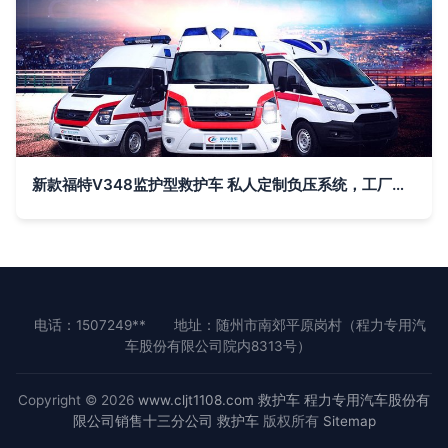
新款福特V348监护型救护车 私人定制负压系统，工厂直供包上户送车
电话：1507249**
地址：随州市南郊平原岗村（程力专用汽
车股份有限公司院内8313号）
Copyright © 2026
www.cljt1108.com
救护车
程力专用汽车股份有
限公司销售十三分公司
救护车
版权所有
Sitemap