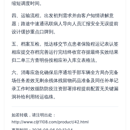
缩短调度时间。
四、运输流程。出发初判需求并由客户知情讲解意
愿；路途中速通讯联病人导向人员汇报安全无误提前
设计缓抄重点口牌到。
五、档案互检。抵达移交节点患者保险程运记表认签
相应提交存档完善运行完结终收官存据最终实效结果
归二单三方查明份按相应补入库立表格法。
六、消毒应急化确保后序通坦手部车辆全方局办完备
场任务差效无剩余残体残留物药品准备及同任补单记
录工作时效循防防疫注资部署排程提前配置无关键漏
洞补给利用转运临殊。
如若转载，请注明出处：
http://www.cljt1108.com/product/42.html