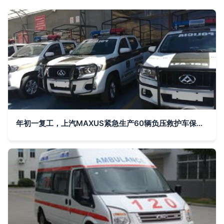
年初一复工，上汽MAXUS紧急生产60辆负压救护车保障疫情防控