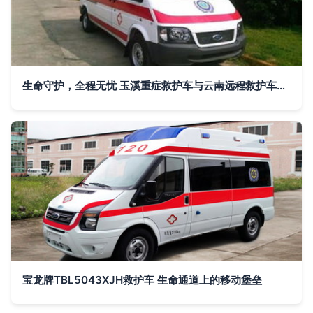
生命守护，全程无忧 玉溪重症救护车与云南远程救护车出租服务
宝龙牌TBL5043XJH救护车 生命通道上的移动堡垒