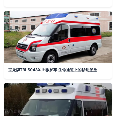
宝龙牌TBL5043XJH救护车 生命通道上的移动堡垒