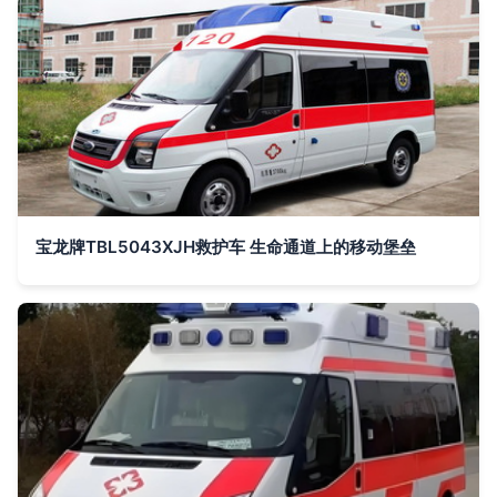
宝龙牌TBL5043XJH救护车 生命通道上的移动堡垒