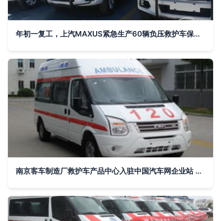
年初一复工，上汽MAXUS紧急生产60辆负压救护车保障疫情防控
南京客车制造厂救护车产品中心入驻中国汽车网企业站 构建全方位急救装备展示平台