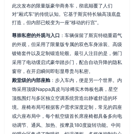
此次发布的限量版豪华商务车，彻底颠覆了人们
对“厢式车”的传统认知。它基于斯宾特长轴高顶底盘
打造，但内部已蜕变为一座“移动的行宫”。
尊崇私密的外观与入口
：车辆保留了斯宾特稳重霸气
的外观，但采用了限量版专属的双色车身涂装、高级
镀铬套件以及定制锻造轮毂。最引人注目的是，侧门
采用了电动缓启式豪华踏步门，配合自动升降的隐私
窗帘，在开启瞬间即彰显尊贵与私密。
殿堂级的内部座舱
：步入车内，便是另一个世界。内
饰采用顶级Nappa真皮与珍稀实木饰板包裹，星空
顶氛围灯与多区独立空调系统营造出静谧舒适的环
境。座椅布局可根据客户需求深度定制，常见的四座
或六座布局中，每个航空级首长席座椅都具备多向电
动调节、通风、加热、按摩及180度旋转功能。中间
的吧台区集成了咖啡机、恒温酒柜、多媒体控制中心