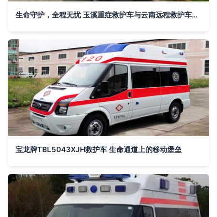
生命守护，全程无忧 玉溪重症救护车与云南远程救护车出租服务
宝龙牌TBL5043XJH救护车 生命通道上的移动堡垒