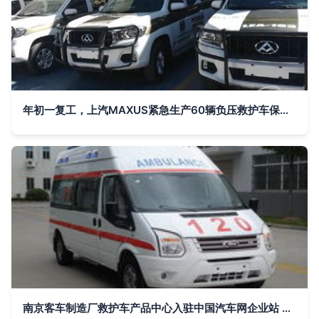
年初一复工，上汽MAXUS紧急生产60辆负压救护车保障疫情防控
南京客车制造厂救护车产品中心入驻中国汽车网企业站 构建全方位急救装备展示平台