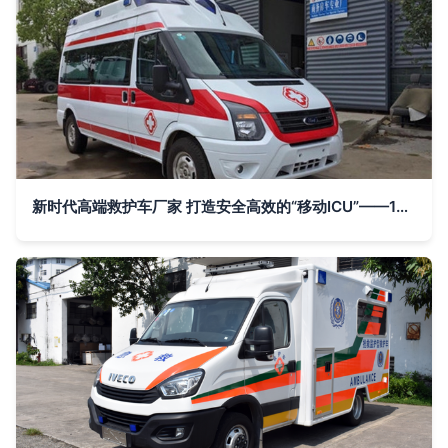
新时代高端救护车厂家 打造安全高效的“移动ICU”——120抢救车与救护车的革新之路