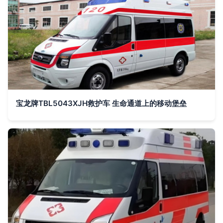
宝龙牌TBL5043XJH救护车 生命通道上的移动堡垒