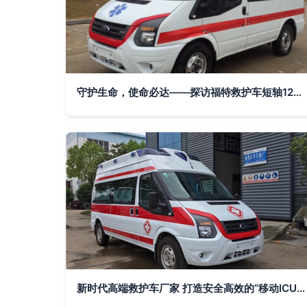
守护生命，使命必达——探访福特救护车短轴120急救车专业生产厂家
新时代高端救护车厂家 打造安全高效的“移动ICU”——120抢救车与救护车的革新之路